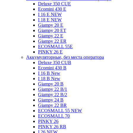
Deluxe 350 CUE
Ecomini 430 Е
I 16 E NEW
I 18 E NEW
Giampy 20 E
Giampy 20 EТ
Giampy 22 E
Giampy 22 ER
ECOSMALL 55E
PINKY 26 E
Аккумуляторные, без места оператора
Deluxe 350 CUB
Ecomini 430 B
I 16 B New
I 18 B New
Giampy 20 B
Giampy 22 B/1
Giampy 22 В/2
Giampy 24 B
Giampy 22 BR
ECOSMALL 55 NEW
ECOSMALL 70
PINKY 26
PINKY 26 RB
I 26 NEW