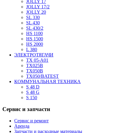
JOLLY 17
JOLLY 17/2
JOLLY 20
SL 330
SL 430
SL 430/2
HS 1100
HS 1500
HS 2000
L 380
ЭЛЕКТРОТЯГАЧИ
TX 05-A01
TX025В
TX050В
TX050/BATEST
КОММУНАЛЬНАЯ ТЕХНИКА
S 48 D
S 48 G
S 150
Сервис
и запчасти
Сервис и ремонт
Аренда
Запчасти и расходные материалы