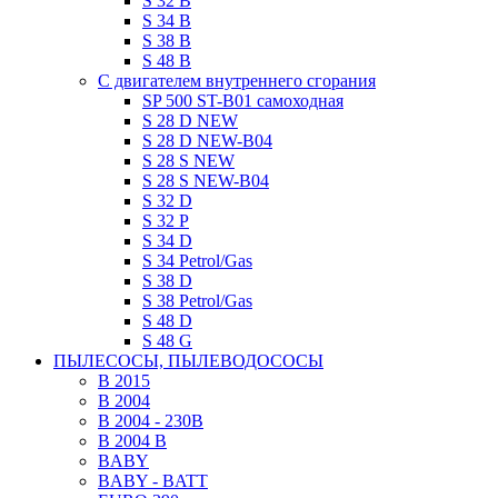
S 32 B
S 34 B
S 38 B
S 48 B
C двигателем внутреннего сгорания
SP 500 ST-B01 самоходная
S 28 D NEW
S 28 D NEW-B04
S 28 S NEW
S 28 S NEW-B04
S 32 D
S 32 P
S 34 D
S 34 Petrol/Gas
S 38 D
S 38 Petrol/Gas
S 48 D
S 48 G
ПЫЛЕСОСЫ, ПЫЛЕВОДОСОСЫ
B 2015
B 2004
B 2004 - 230В
B 2004 B
BABY
BABY - BATT