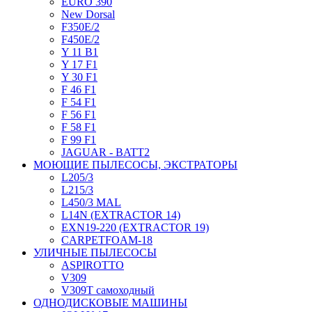
EURO 390
New Dorsal
F350E/2
F450E/2
Y 11 B1
Y 17 F1
Y 30 F1
F 46 F1
F 54 F1
F 56 F1
F 58 F1
F 99 F1
JAGUAR - BATT2
МОЮЩИЕ ПЫЛЕСОСЫ, ЭКСТРАТОРЫ
L205/3
L215/3
L450/3 MAL
L14N (EXTRACTOR 14)
EXN19-220 (EXTRACTOR 19)
CARPETFOAM-18
УЛИЧНЫЕ ПЫЛЕСОСЫ
ASPIROTTO
V309
V309T самоходный
ОДНОДИСКОВЫЕ МАШИНЫ