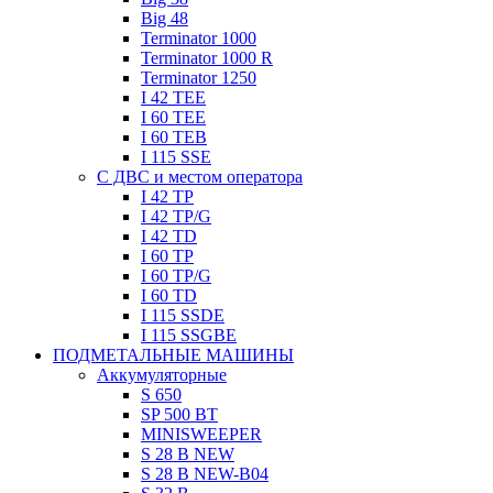
Big 48
Terminator 1000
Terminator 1000 R
Terminator 1250
I 42 TEE
I 60 TEE
I 60 TEB
I 115 SSE
C ДВC и местом оператора
I 42 TP
I 42 TP/G
I 42 TD
I 60 TP
I 60 TP/G
I 60 TD
I 115 SSDE
I 115 SSGBE
ПОДМЕТАЛЬНЫЕ МАШИНЫ
Aккумуляторные
S 650
SP 500 BT
MINISWEEPER
S 28 B NEW
S 28 B NEW-B04