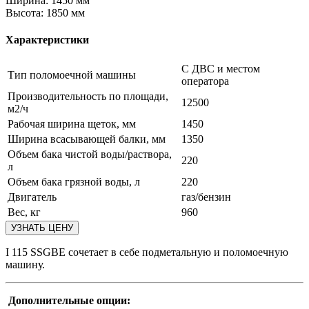
Ширина:
1450 мм
Высота:
1850 мм
Характеристики
C ДВC и местом
Тип поломоечной машины
оператора
Производительность по площади,
12500
м2/ч
Рабочая ширина щеток, мм
1450
Ширина всасывающей балки, мм
1350
Объем бака чистой воды/раствора,
220
л
Объем бака грязной воды, л
220
Двигатель
газ/бензин
Вес, кг
960
I 115 SSGBE сочетает в себе подметальную и поломоечную
машину.
Дополнительные опции: