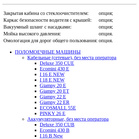
Закрытая кабина со стеклоочистителем:
опция;
Каркас безопасности водителя с крышей:
опция;
Вакуумный шланг с насадками:
опция;
Мойка высокого давления:
опция.
Омологация для дорог общего пользования:
опция.
ПОЛОМОЕЧНЫЕ МАШИНЫ
Кабельные (сетевые), без места оператора
Deluxe 350 CUE
Ecomini 430 Е
I 16 E NEW
I 18 E NEW
Giampy 20 E
Giampy 20 EТ
Giampy 22 E
Giampy 22 ER
ECOSMALL 55E
PINKY 26 E
Аккумуляторные, без места оператора
Deluxe 350 CUB
Ecomini 430 B
I 16 B New