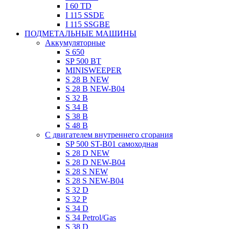
I 60 TD
I 115 SSDE
I 115 SSGBE
ПОДМЕТАЛЬНЫЕ МАШИНЫ
Aккумуляторные
S 650
SP 500 BT
MINISWEEPER
S 28 B NEW
S 28 B NEW-B04
S 32 B
S 34 B
S 38 B
S 48 B
C двигателем внутреннего сгорания
SP 500 ST-B01 самоходная
S 28 D NEW
S 28 D NEW-B04
S 28 S NEW
S 28 S NEW-B04
S 32 D
S 32 P
S 34 D
S 34 Petrol/Gas
S 38 D