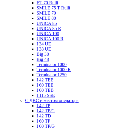
ET 70 Rulli
SMILE 75 T Rulli
SMILE 70
SMILE 80
UNICA 85
UNICA 85 R
UNICA 100
UNICA 100 R
I 34 UE
I 38 UE
Big 38
Big 48
Terminator 1000
Terminator 1000 R
Terminator 1250
I 42 TEE
I 60 TEE
I 60 TEB
I 115 SSE
C ДВC и местом оператора
I 42 TP
I 42 TP/G
I 42 TD
I 60 TP
I 60 TP/G