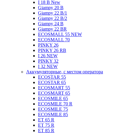
I 18 B New
Giampy 20 B
Giampy 22 B/1
Giampy 22 В/2
Giampy 24 B
Giampy 22 BR
ECOSMALL 55 NEW
ECOSMALL 70
PINKY 26
PINKY 26 RB
I 26 NEW
PINKY 32
I 32 NEW
Аккумуляторные, с местом оператора
ECOSTAR 55
ECOSTAR 65
ECOSMART 55
ECOSMART 65
ECOSMILE 65
ECOSMILE 70 R
ECOSMILE 75
ECOSMILE 85
ET 65 R
ET 75 R
ET 85 R