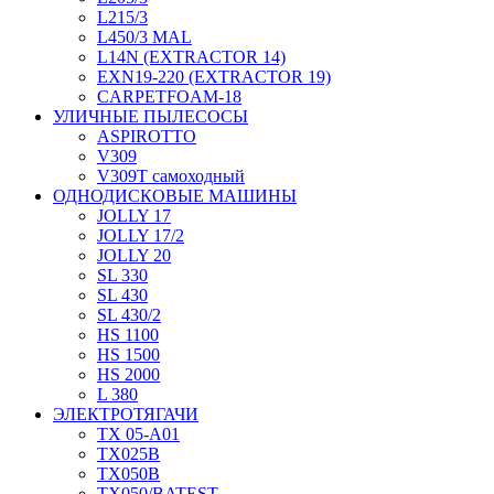
L215/3
L450/3 MAL
L14N (EXTRACTOR 14)
EXN19-220 (EXTRACTOR 19)
CARPETFOAM-18
УЛИЧНЫЕ ПЫЛЕСОСЫ
ASPIROTTO
V309
V309T самоходный
ОДНОДИСКОВЫЕ МАШИНЫ
JOLLY 17
JOLLY 17/2
JOLLY 20
SL 330
SL 430
SL 430/2
HS 1100
HS 1500
HS 2000
L 380
ЭЛЕКТРОТЯГАЧИ
TX 05-A01
TX025В
TX050В
TX050/BATEST