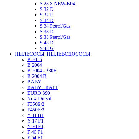
S 28 S NEW-B04
S 32 D
S 32 P
S 34 D
S 34 Petrol/Gas
S 38 D
S 38 Petrol/Gas
S 48 D
S 48 G
ПЫЛЕСОСЫ, ПЫЛЕВОДОСОСЫ
B 2015
B 2004
B 2004 - 230В
B 2004 B
BABY
BABY - BATT
EURO 390
New Dorsal
F350E/2
F450E/2
Y 11 B1
Y 17 F1
Y 30 F1
F 46 F1
F 54 F1