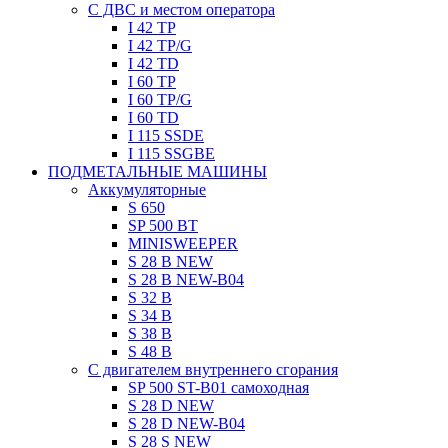
C ДВC и местом оператора
I 42 TP
I 42 TP/G
I 42 TD
I 60 TP
I 60 TP/G
I 60 TD
I 115 SSDE
I 115 SSGBE
ПОДМЕТАЛЬНЫЕ МАШИНЫ
Aккумуляторные
S 650
SP 500 BT
MINISWEEPER
S 28 B NEW
S 28 B NEW-B04
S 32 B
S 34 B
S 38 B
S 48 B
C двигателем внутреннего сгорания
SP 500 ST-B01 самоходная
S 28 D NEW
S 28 D NEW-B04
S 28 S NEW