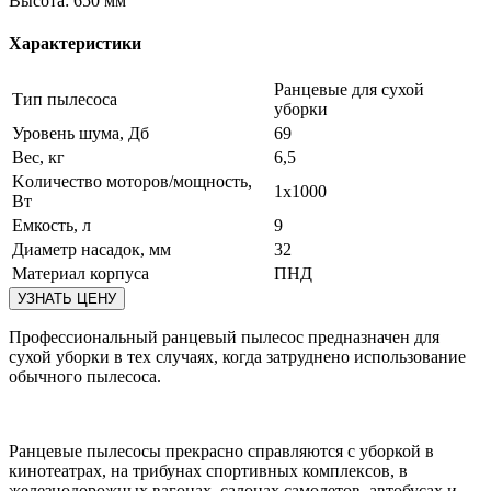
Высота:
650 мм
Характеристики
Ранцевые для сухой
Тип пылесоса
уборки
Уровень шума, Дб
69
Вес, кг
6,5
Kоличество моторов/мощность,
1х1000
Вт
Емкость, л
9
Диаметр насадок, мм
32
Материал корпуса
ПНД
Профессиональный ранцевый пылесос предназначен для
сухой уборки в тех случаях, когда затруднено использование
обычного пылесоса.
Ранцевые пылесосы прекрасно справляются с уборкой в
кинотеатрах, на трибунах спортивных комплексов, в
железнодорожных вагонах, салонах самолетов, автобусах и