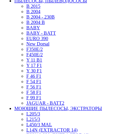
ПЫЛЕСОСЫ, ПЫЛЕВОДОСОСЫ
B 2015
B 2004
B 2004 - 230В
B 2004 B
BABY
BABY - BATT
EURO 390
New Dorsal
F350E/2
F450E/2
Y 11 B1
Y 17 F1
Y 30 F1
F 46 F1
F 54 F1
F 56 F1
F 58 F1
F 99 F1
JAGUAR - BATT2
МОЮЩИЕ ПЫЛЕСОСЫ, ЭКСТРАТОРЫ
L205/3
L215/3
L450/3 MAL
L14N (EXTRACTOR 14)