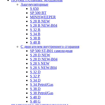
ПОДМЕТАЛЬНЫЕ МАШИНЫ
Aккумуляторные
S 650
SP 500 BT
MINISWEEPER
S 28 B NEW
S 28 B NEW-B04
S 32 B
S 34 B
S 38 B
S 48 B
C двигателем внутреннего сгорания
SP 500 ST-B01 самоходная
S 28 D NEW
S 28 D NEW-B04
S 28 S NEW
S 28 S NEW-B04
S 32 D
S 32 P
S 34 D
S 34 Petrol/Gas
S 38 D
S 38 Petrol/Gas
S 48 D
S 48 G