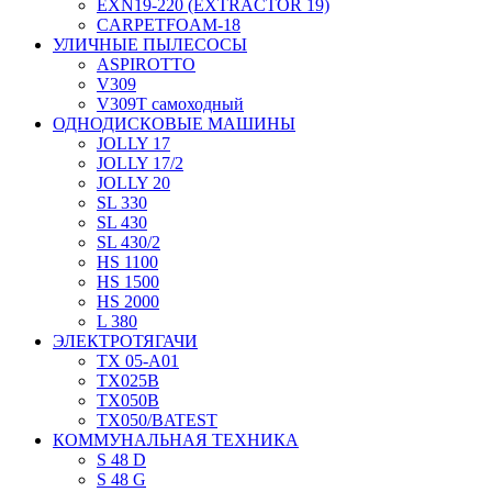
EXN19-220 (EXTRACTOR 19)
CARPETFOAM-18
УЛИЧНЫЕ ПЫЛЕСОСЫ
ASPIROTTO
V309
V309T самоходный
ОДНОДИСКОВЫЕ МАШИНЫ
JOLLY 17
JOLLY 17/2
JOLLY 20
SL 330
SL 430
SL 430/2
HS 1100
HS 1500
HS 2000
L 380
ЭЛЕКТРОТЯГАЧИ
TX 05-A01
TX025В
TX050В
TX050/BATEST
КОММУНАЛЬНАЯ ТЕХНИКА
S 48 D
S 48 G