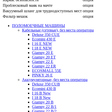
Проблесковый маяк на мачте
опция
Вакуумный шланг для труднодоступных мест
опция
Фильтр мешок
опция
ПОЛОМОЕЧНЫЕ МАШИНЫ
Кабельные (сетевые), без места оператора
Deluxe 350 CUE
Ecomini 430 Е
I 16 E NEW
I 18 E NEW
Giampy 20 E
Giampy 20 EТ
Giampy 22 E
Giampy 22 ER
ECOSMALL 55E
PINKY 26 E
Аккумуляторные, без места оператора
Deluxe 350 CUB
Ecomini 430 B
I 16 B New
I 18 B New
Giampy 20 B
Giampy 22 B/1
Giampy 22 В/2