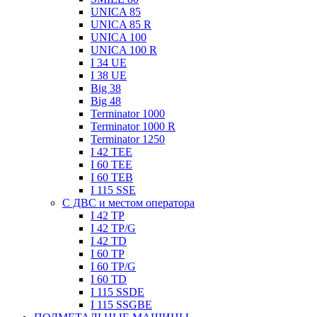
UNICA 85
UNICA 85 R
UNICA 100
UNICA 100 R
I 34 UE
I 38 UE
Big 38
Big 48
Terminator 1000
Terminator 1000 R
Terminator 1250
I 42 TEE
I 60 TEE
I 60 TEB
I 115 SSE
C ДВC и местом оператора
I 42 TP
I 42 TP/G
I 42 TD
I 60 TP
I 60 TP/G
I 60 TD
I 115 SSDE
I 115 SSGBE