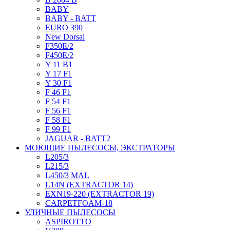
BABY
BABY - BATT
EURO 390
New Dorsal
F350E/2
F450E/2
Y 11 B1
Y 17 F1
Y 30 F1
F 46 F1
F 54 F1
F 56 F1
F 58 F1
F 99 F1
JAGUAR - BATT2
МОЮЩИЕ ПЫЛЕСОСЫ, ЭКСТРАТОРЫ
L205/3
L215/3
L450/3 MAL
L14N (EXTRACTOR 14)
EXN19-220 (EXTRACTOR 19)
CARPETFOAM-18
УЛИЧНЫЕ ПЫЛЕСОСЫ
ASPIROTTO