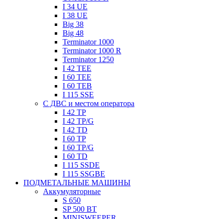
I 34 UE
I 38 UE
Big 38
Big 48
Terminator 1000
Terminator 1000 R
Terminator 1250
I 42 TEE
I 60 TEE
I 60 TEB
I 115 SSE
C ДВC и местом оператора
I 42 TP
I 42 TP/G
I 42 TD
I 60 TP
I 60 TP/G
I 60 TD
I 115 SSDE
I 115 SSGBE
ПОДМЕТАЛЬНЫЕ МАШИНЫ
Aккумуляторные
S 650
SP 500 BT
MINISWEEPER