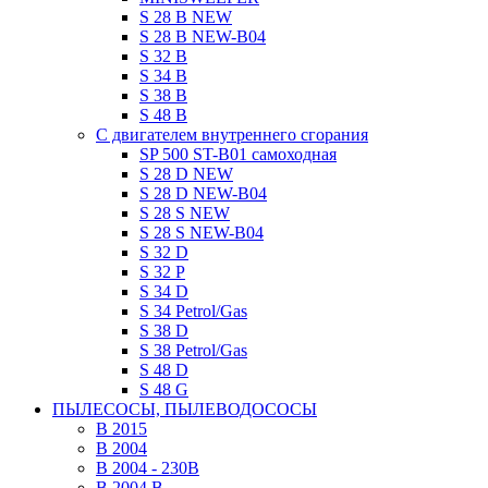
S 28 B NEW
S 28 B NEW-B04
S 32 B
S 34 B
S 38 B
S 48 B
C двигателем внутреннего сгорания
SP 500 ST-B01 самоходная
S 28 D NEW
S 28 D NEW-B04
S 28 S NEW
S 28 S NEW-B04
S 32 D
S 32 P
S 34 D
S 34 Petrol/Gas
S 38 D
S 38 Petrol/Gas
S 48 D
S 48 G
ПЫЛЕСОСЫ, ПЫЛЕВОДОСОСЫ
B 2015
B 2004
B 2004 - 230В
B 2004 B