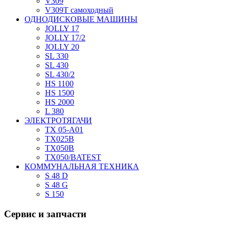
V309
V309T самоходный
ОДНОДИСКОВЫЕ МАШИНЫ
JOLLY 17
JOLLY 17/2
JOLLY 20
SL 330
SL 430
SL 430/2
HS 1100
HS 1500
HS 2000
L 380
ЭЛЕКТРОТЯГАЧИ
TX 05-A01
TX025В
TX050В
TX050/BATEST
КОММУНАЛЬНАЯ ТЕХНИКА
S 48 D
S 48 G
S 150
Сервис
и запчасти