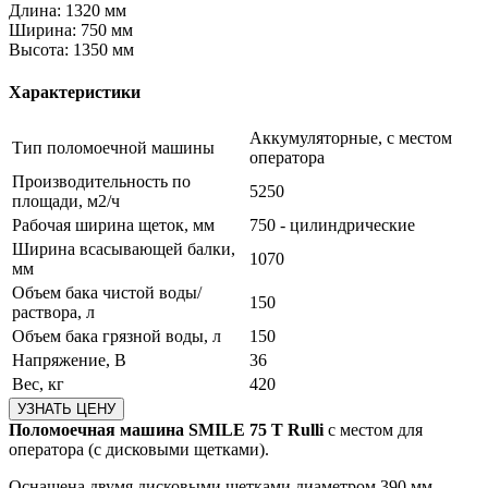
Длина:
1320 мм
Ширина:
750 мм
Высота:
1350 мм
Характеристики
Аккумуляторные, с местом
Тип поломоечной машины
оператора
Производительность по
5250
площади, м2/ч
Рабочая ширина щеток, мм
750 - цилиндрические
Ширина всасывающей балки,
1070
мм
Объем бака чистой воды/
150
раствора, л
Объем бака грязной воды, л
150
Напряжение, В
36
Вес, кг
420
Поломоечная машина SMILE 75 T Rulli
с местом для
оператора (с дисковыми щетками).
Оснащена двумя дисковыми щетками диаметром 390 мм.