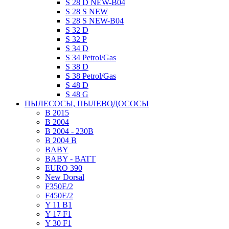
S 28 D NEW-B04
S 28 S NEW
S 28 S NEW-B04
S 32 D
S 32 P
S 34 D
S 34 Petrol/Gas
S 38 D
S 38 Petrol/Gas
S 48 D
S 48 G
ПЫЛЕСОСЫ, ПЫЛЕВОДОСОСЫ
B 2015
B 2004
B 2004 - 230В
B 2004 B
BABY
BABY - BATT
EURO 390
New Dorsal
F350E/2
F450E/2
Y 11 B1
Y 17 F1
Y 30 F1