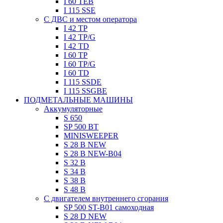
I 60 TEB
I 115 SSE
C ДВC и местом оператора
I 42 TP
I 42 TP/G
I 42 TD
I 60 TP
I 60 TP/G
I 60 TD
I 115 SSDE
I 115 SSGBE
ПОДМЕТАЛЬНЫЕ МАШИНЫ
Aккумуляторные
S 650
SP 500 BT
MINISWEEPER
S 28 B NEW
S 28 B NEW-B04
S 32 B
S 34 B
S 38 B
S 48 B
C двигателем внутреннего сгорания
SP 500 ST-B01 самоходная
S 28 D NEW