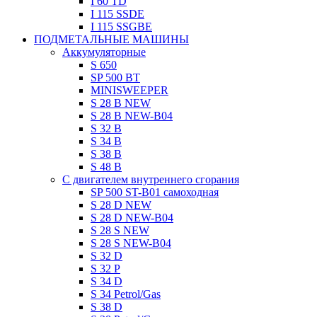
I 60 TD
I 115 SSDE
I 115 SSGBE
ПОДМЕТАЛЬНЫЕ МАШИНЫ
Aккумуляторные
S 650
SP 500 BT
MINISWEEPER
S 28 B NEW
S 28 B NEW-B04
S 32 B
S 34 B
S 38 B
S 48 B
C двигателем внутреннего сгорания
SP 500 ST-B01 самоходная
S 28 D NEW
S 28 D NEW-B04
S 28 S NEW
S 28 S NEW-B04
S 32 D
S 32 P
S 34 D
S 34 Petrol/Gas
S 38 D