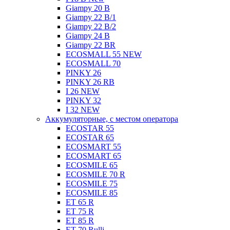
Giampy 20 B
Giampy 22 B/1
Giampy 22 В/2
Giampy 24 B
Giampy 22 BR
ECOSMALL 55 NEW
ECOSMALL 70
PINKY 26
PINKY 26 RB
I 26 NEW
PINKY 32
I 32 NEW
Аккумуляторные, с местом оператора
ECOSTAR 55
ECOSTAR 65
ECOSMART 55
ECOSMART 65
ECOSMILE 65
ECOSMILE 70 R
ECOSMILE 75
ECOSMILE 85
ET 65 R
ET 75 R
ET 85 R
ET 70 Rulli