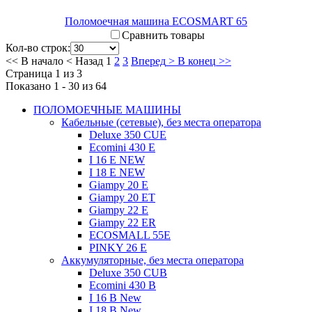
Поломоечная машина ECOSMART 65
Сравнить товары
Кол-во строк:
<<
В начало
<
Назад
1
2
3
Вперед
>
В конец
>>
Страница 1 из 3
Показано 1 - 30 из 64
ПОЛОМОЕЧНЫЕ МАШИНЫ
Кабельные (сетевые), без места оператора
Deluxe 350 CUE
Ecomini 430 Е
I 16 E NEW
I 18 E NEW
Giampy 20 E
Giampy 20 EТ
Giampy 22 E
Giampy 22 ER
ECOSMALL 55E
PINKY 26 E
Аккумуляторные, без места оператора
Deluxe 350 CUB
Ecomini 430 B
I 16 B New
I 18 B New