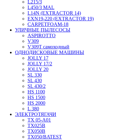
L215/3
L450/3 MAL
L14N (EXTRACTOR 14)
EXN19-220 (EXTRACTOR 19)
CARPETFOAM-18
УЛИЧНЫЕ ПЫЛЕСОСЫ
ASPIROTTO
V309
V309T самоходный
ОДНОДИСКОВЫЕ МАШИНЫ
JOLLY 17
JOLLY 17/2
JOLLY 20
SL 330
SL 430
SL 430/2
HS 1100
HS 1500
HS 2000
L 380
ЭЛЕКТРОТЯГАЧИ
TX 05-A01
TX025В
TX050В
TX050/BATEST