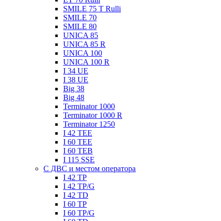
SMILE 75 T Rulli
SMILE 70
SMILE 80
UNICA 85
UNICA 85 R
UNICA 100
UNICA 100 R
I 34 UE
I 38 UE
Big 38
Big 48
Terminator 1000
Terminator 1000 R
Terminator 1250
I 42 TEE
I 60 TEE
I 60 TEB
I 115 SSE
C ДВC и местом оператора
I 42 TP
I 42 TP/G
I 42 TD
I 60 TP
I 60 TP/G